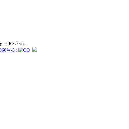
hts Reserved.
060号-3
)