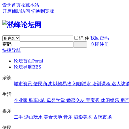
设为首页
收藏本站
开启辅助访问
切换到宽版
找回密码
记 住
密码
立即注册
快捷导航
论坛首页
Portal
论坛导航
BBS
杂谈
城市资讯
便民商城
以物易物
闲聊灌水
培训课程
名人访
生活
企业家
酷车E族
母婴学堂
婚恋交友
宝宝秀
休闲娱乐
房
娱乐
二手
游山玩水
美食天地
音乐
摄影美术
古玩市场
便民