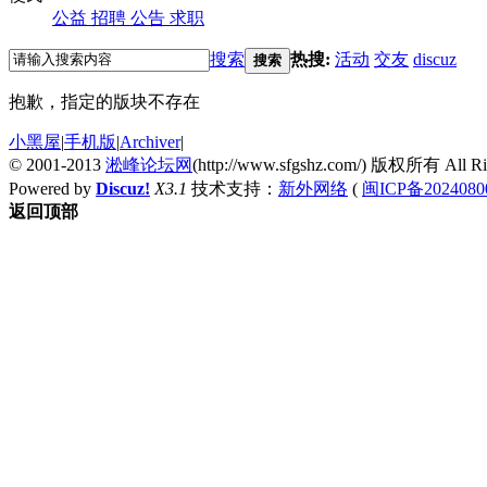
公益
招聘
公告
求职
搜索
热搜:
活动
交友
discuz
搜索
抱歉，指定的版块不存在
小黑屋
|
手机版
|
Archiver
|
© 2001-2013
淞峰论坛网
(http://www.sfgshz.com/) 版权所有 All Rig
Powered by
Discuz!
X3.1
技术支持：
新外网络
(
闽ICP备2024080
返回顶部