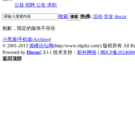
公益
招聘
公告
求职
搜索
热搜:
活动
交友
discuz
搜索
抱歉，指定的版块不存在
小黑屋
|
手机版
|
Archiver
|
© 2001-2013
淞峰论坛网
(http://www.sfgshz.com/) 版权所有 All Rig
Powered by
Discuz!
X3.1
技术支持：
新外网络
(
闽ICP备2024080
返回顶部