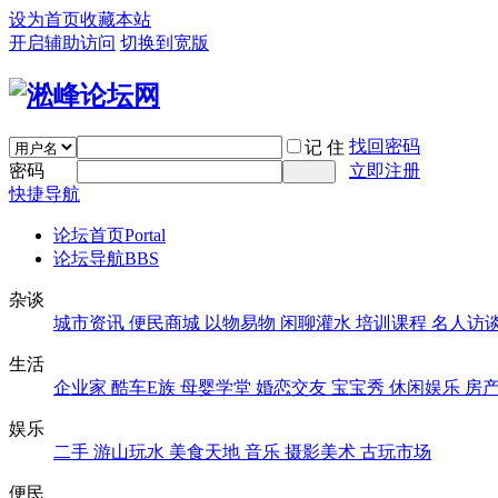
设为首页
收藏本站
开启辅助访问
切换到宽版
找回密码
记 住
密码
立即注册
快捷导航
论坛首页
Portal
论坛导航
BBS
杂谈
城市资讯
便民商城
以物易物
闲聊灌水
培训课程
名人访
生活
企业家
酷车E族
母婴学堂
婚恋交友
宝宝秀
休闲娱乐
房
娱乐
二手
游山玩水
美食天地
音乐
摄影美术
古玩市场
便民