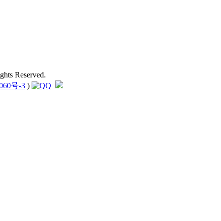
hts Reserved.
060号-3
)