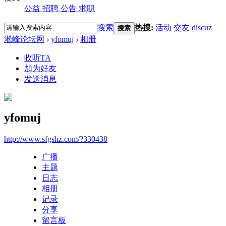
公益
招聘
公告
求职
搜索
热搜:
活动
交友
discuz
搜索
淞峰论坛网
›
yfomuj
›
相册
收听TA
加为好友
发送消息
yfomuj
http://www.sfgshz.com/?330438
广播
主题
日志
相册
记录
分享
留言板