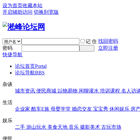
设为首页
收藏本站
开启辅助访问
切换到宽版
找回密码
记 住
密码
立即注册
快捷导航
论坛首页
Portal
论坛导航
BBS
杂谈
城市资讯
便民商城
以物易物
闲聊灌水
培训课程
名人访
生活
企业家
酷车E族
母婴学堂
婚恋交友
宝宝秀
休闲娱乐
房
娱乐
二手
游山玩水
美食天地
音乐
摄影美术
古玩市场
便民