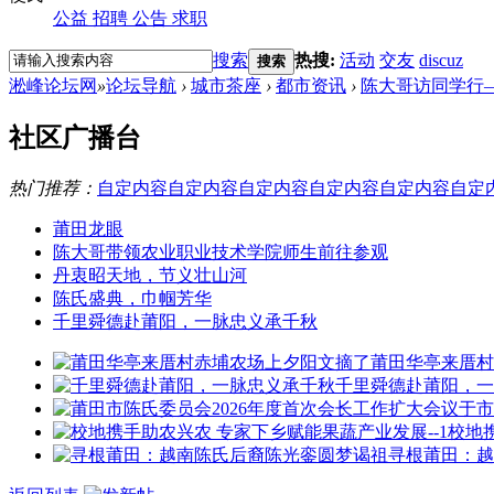
公益
招聘
公告
求职
搜索
热搜:
活动
交友
discuz
搜索
淞峰论坛网
»
论坛导航
›
城市茶座
›
都市资讯
›
陈大哥访同学行
社区广播台
热门推荐：
自定内容
自定内容
自定内容
自定内容
自定内容
自定
莆田龙眼
陈大哥带领农业职业技术学院师生前往参观
丹衷昭天地，节义壮山河
陈氏盛典，巾帼芳华
千里舜德赴莆阳，一脉忠义承千秋
莆田华亭来厝村
千里舜德赴莆阳，一
校地
寻根莆田：越