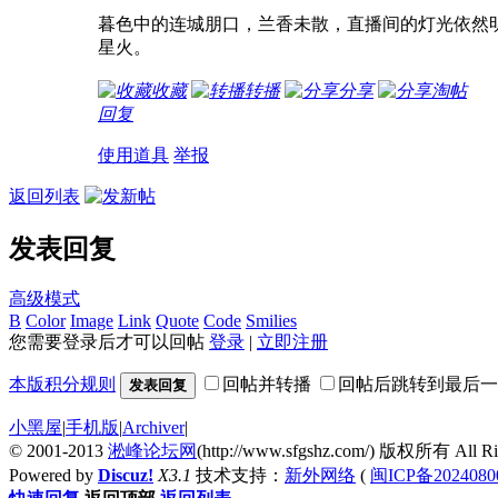
暮色中的连城朋口，兰香未散，直播间的灯光依然明
星火。
收藏
转播
分享
淘帖
回复
使用道具
举报
返回列表
发表回复
高级模式
B
Color
Image
Link
Quote
Code
Smilies
您需要登录后才可以回帖
登录
|
立即注册
本版积分规则
回帖并转播
回帖后跳转到最后一
发表回复
小黑屋
|
手机版
|
Archiver
|
© 2001-2013
淞峰论坛网
(http://www.sfgshz.com/) 版权所有 All Rig
Powered by
Discuz!
X3.1
技术支持：
新外网络
(
闽ICP备2024080