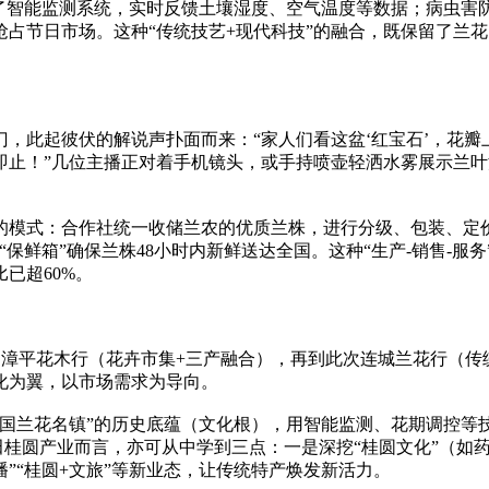
了智能监测系统，实时反馈土壤湿度、空气温度等数据；病虫害
占节日市场。这种“传统技艺+现代科技”的融合，既保留了兰花
，此起彼伏的解说声扑面而来：“家人们看这盆‘红宝石’，花瓣
即止！”几位主播正对着手机镜头，或手持喷壶轻洒水雾展示兰叶
”的模式：合作社统一收储兰农的优质兰株，进行分级、包装、定
保鲜箱”确保兰株48小时内新鲜送达全国。这种“生产-销售-服
已超60%。
到漳平花木行（花卉市集+三产融合），再到此次连城兰花行（传
化为翼，以市场需求为导向。
中国兰花名镇”的历史底蕴（文化根），用智能监测、花期调控等
莆田桂圆产业而言，亦可从中学到三点：一是深挖“桂圆文化”（
”“桂圆+文旅”等新业态，让传统特产焕发新活力。