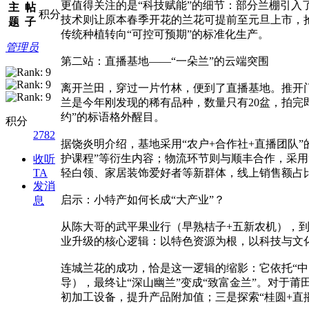
更值得关注的是“科技赋能”的细节：部分兰棚引入
主
帖
积分
技术则让原本春季开花的兰花可提前至元旦上市，抢
题
子
传统种植转向“可控可预期”的标准化生产。
管理员
第二站：直播基地——“一朵兰”的云端突围
离开兰田，穿过一片竹林，便到了直播基地。推开门
兰是今年刚发现的稀有品种，数量只有20盆，拍完
约”的标语格外醒目。
积分
2782
据饶炎明介绍，基地采用“农户+合作社+直播团队
护课程”等衍生内容；物流环节则与顺丰合作，采用“
收听
TA
轻白领、家居装饰爱好者等新群体，线上销售额占比
发消
启示：小特产如何长成“大产业”？
息
从陈大哥的武平果业行（早熟桔子+五新农机），
业升级的核心逻辑：以特色资源为根，以科技与文
连城兰花的成功，恰是这一逻辑的缩影：它依托“
导），最终让“深山幽兰”变成“致富金兰”。对于
初加工设备，提升产品附加值；三是探索“桂圆+直播