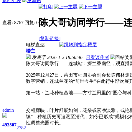
返回列表
陈大哥访同学行——
查看:
8767
|
回复:
0
[复制链接]
电梯直达
楼主
发表于 2026-1-2 18:56:46
|
只看该作者
陈大哥访同学行——连城站：探兰香幽径，观直播新
2025年12月27日，莆田市桂圆协会副会长陈伟
数字营销，连城兰花的“前世今生”在此行中渐次展
第一站：兰花种植基地——方寸兰田里的“匠心与科
admin
交相辉映，叶片舒展如剑，花朵或素净淡雅，或艳丽
镇”，种植历史可追溯至清代，如今已形成“规模化
性调整光照时长。
493
507
2782