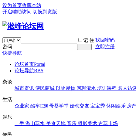
设为首页
收藏本站
开启辅助访问
切换到宽版
找回密码
记 住
密码
立即注册
快捷导航
论坛首页
Portal
论坛导航
BBS
杂谈
城市资讯
便民商城
以物易物
闲聊灌水
培训课程
名人访
生活
企业家
酷车E族
母婴学堂
婚恋交友
宝宝秀
休闲娱乐
房
娱乐
二手
游山玩水
美食天地
音乐
摄影美术
古玩市场
便民