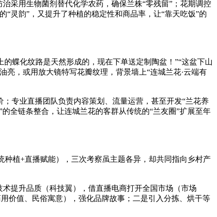
防治采用生物菌剂替代化学农药，确保兰株“零残留”；花期调控
的“灵韵”，又提升了种植的稳定性和商品率，让“靠天吃饭”的
上的蝶化纹路是天然形成的，现在下单送定制陶盆！”“这盆下山
油亮，或用放大镜特写花瓣纹理，背景墙上“连城兰花·云端有
价；专业直播团队负责内容策划、流量运营，甚至开发“兰花养
务”的全链条整合，让连城兰花的客群从传统的“兰友圈”扩展至年
统种植+直播赋能），三次考察虽主题各异，却共同指向乡村产
技术提升品质（科技翼），借直播电商打开全国市场（市场
如药用价值、民俗寓意），强化品牌故事；二是引入分拣、烘干等