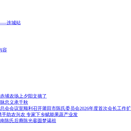
——连城站
内容
赤埔农场上夕阳文摘了
脉忠义承千秋
莆田市陈氏委员会2026年度首次会长工作
携手助农兴农 专家下乡赋能果蔬产业发
南陈氏后裔陈光銮圆梦谒祖