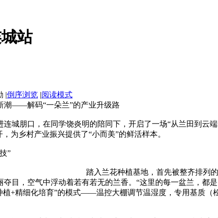
连城站
|
倒序浏览
|
阅读模式
潮——解码“一朵兰”的产业升级路
林走进连城朋口，在同学饶炎明的陪同下，开启了一场“从兰田到云端
开，为乡村产业振兴提供了“小而美”的鲜活样本。
技”
踏入兰花种植基地，首先被整齐排列的
夺目，空气中浮动着若有若无的兰香。“这里的每一盆兰，都是‘
种植+精细化培育”的模式——温控大棚调节温湿度，专用基质